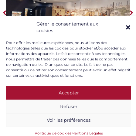
Gérer le consentement aux
cookies
Pour offrir les meilleures expériences, nous utilisons des
technologies telles que les cookies pour stocker et/ou accéder aux
informations des appareils. Le fait de consentir à ces technologies
nous permettra de traiter des données telles que le comportement
de navigation ou les ID uniques sur ce site. Le fait de ne pas
consentir ou de retirer son consentement peut avoir un effet négatif
sur certaines caractéristiques et fonctions.
Après notre participation au décor de la boutique,
le Futuroscope a de nouveau fait appel à nous afin de
réaliser une fresque murale
Accepter
Dans cette pièce nous avons imprimé et collé le visuel des
Refuser
toits de paris, nous avons également recouvert les
meubles existant avec un revêtement adhésif qui leur
Voir les préférences
confère un nouveau look.
Politique de cookies
Mentions Légales