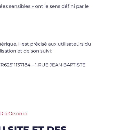
es sensibles » ont le sens défini par le
rique, il est précisé aux utilisateurs du
isation et de son suivi:
 FR62511137184 – 1 RUE JEAN BAPTISTE
D d’Orson.io
 SITE ET DES