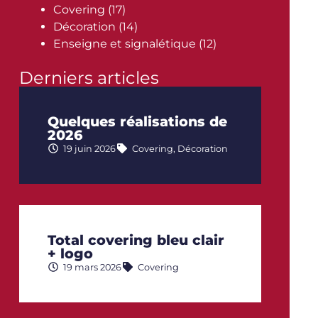
Covering
(17)
Décoration
(14)
Enseigne et signalétique
(12)
Derniers articles
Quelques réalisations de
2026
19 juin 2026
Covering
,
Décoration
Total covering bleu clair
+ logo
19 mars 2026
Covering