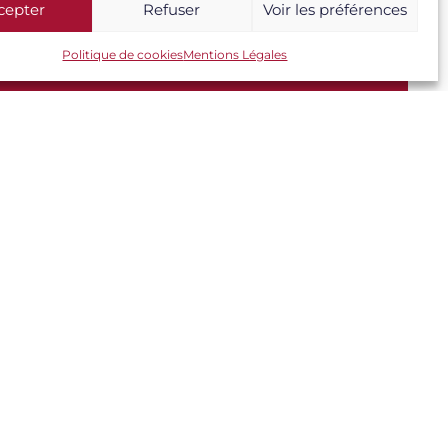
cepter
Refuser
Voir les préférences
Politique de cookies
Mentions Légales
Legal
Mentions Légales
Politique de cookies (UE)